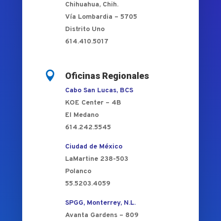
Chihuahua, Chih.
Vía Lombardia – 5705
Distrito Uno
614.410.5017

Oficinas Regionales
Cabo San Lucas, BCS
KOE Center – 4B
El Medano
614.242.5545
Ciudad de México
LaMartine 238-503
Polanco
55.5203.4059
SPGG, Monterrey, N.L.
Avanta Gardens – 809