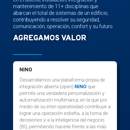
mantenimiento de 11+ disciplinas que
abarcan el total de sistemas de un edificio,
contribuyendo a resolver su seguridad,
comunicación, operación, confort y su futuro.
AGREGAMOS VALOR
NINO
Desarrollamos una plataforma propia de
integración abierta (open)
NINO
que
permite una verdadera personalización y
automatización multimarca, en la que por
medio de su inter-operatividad contribuye a
lograr una operación esbelta, a la toma de
decisiones y a la inteligencia del negocio
(BI), permitiendo hacerle frente a las más