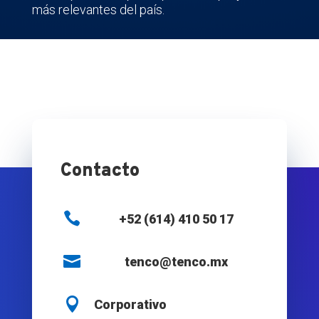
más relevantes del país.
Contacto

+52 (614) 410 50 17

tenco@tenco.mx

Corporativo