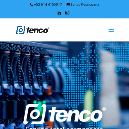
+52 614 4105017
tenco@tenco.mx